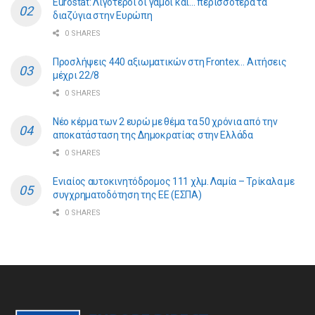
Eurostat: Λιγότεροι οι γάμοι και… περισσότερα τα
διαζύγια στην Ευρώπη
0 SHARES
Προσλήψεις 440 αξιωματικών στη Frontex… Αιτήσεις
μέχρι 22/8
0 SHARES
Νέο κέρμα των 2 ευρώ με θέμα τα 50 χρόνια από την
αποκατάσταση της Δημοκρατίας στην Ελλάδα
0 SHARES
Ενιαίος αυτοκινητόδρομος 111 χλμ. Λαμία – Τρίκαλα με
συγχρηματοδότηση της ΕE (ΕΣΠΑ)
0 SHARES