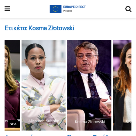
Ετικέτα:
Kosma Złotowski
ΝΈΑ