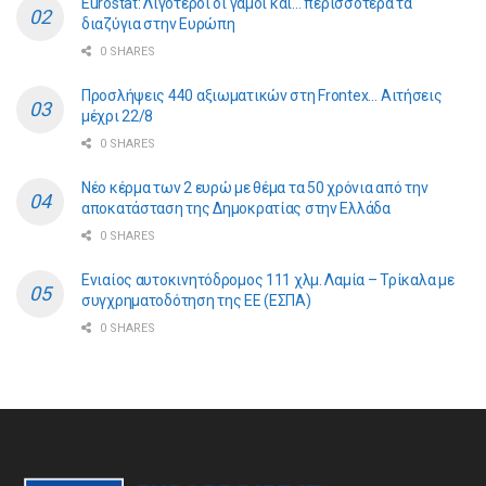
Eurostat: Λιγότεροι οι γάμοι και… περισσότερα τα
διαζύγια στην Ευρώπη
0 SHARES
Προσλήψεις 440 αξιωματικών στη Frontex… Αιτήσεις
μέχρι 22/8
0 SHARES
Νέο κέρμα των 2 ευρώ με θέμα τα 50 χρόνια από την
αποκατάσταση της Δημοκρατίας στην Ελλάδα
0 SHARES
Ενιαίος αυτοκινητόδρομος 111 χλμ. Λαμία – Τρίκαλα με
συγχρηματοδότηση της ΕE (ΕΣΠΑ)
0 SHARES