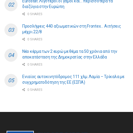
Eurostat: Λιγότεροι οι γάμοι και… περισσότερα τα
διαζύγια στην Ευρώπη
0 SHARES
Προσλήψεις 440 αξιωματικών στη Frontex… Αιτήσεις
μέχρι 22/8
0 SHARES
Νέο κέρμα των 2 ευρώ με θέμα τα 50 χρόνια από την
αποκατάσταση της Δημοκρατίας στην Ελλάδα
0 SHARES
Ενιαίος αυτοκινητόδρομος 111 χλμ. Λαμία – Τρίκαλα με
συγχρηματοδότηση της ΕE (ΕΣΠΑ)
0 SHARES