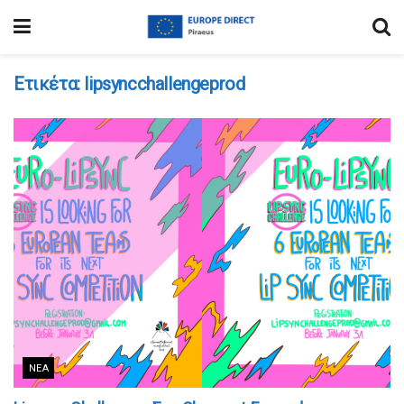
Ετικέτα:
lipsyncchallengeprod
ΝΈΑ