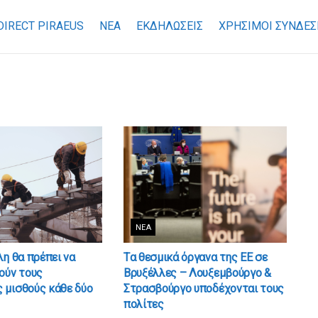
DIRECT PIRAEUS
ΝΕΑ
ΕΚΔΗΛΩΣΕΙΣ
ΧΡΉΣΙΜΟΙ ΣΎΝΔΕΣ
ΝΈΑ
λη θα πρέπει να
Tα θεσμικά όργανα της ΕΕ σε
ούν τους
Βρυξέλλες – Λουξεμβούργο &
 μισθούς κάθε δύο
Στρασβούργο υποδέχονται τους
πολίτες