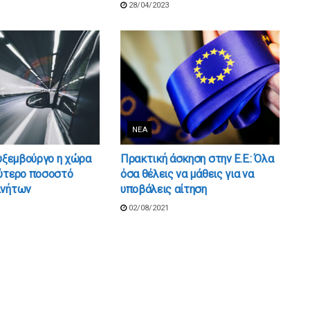
28/04/2023
ΝΈΑ
ουξεμβούργο η χώρα
Πρακτική άσκηση στην Ε.Ε.: Όλα
λύτερο ποσοστό
όσα θέλεις να μάθεις για να
ινήτων
υποβάλεις αίτηση
02/08/2021