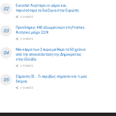
Eurostat: Λιγότεροι οι γάμοι και…
περισσότερα τα διαζύγια στην Ευρώπη
0 SHARES
Προσλήψεις 440 αξιωματικών στη Frontex…
Αιτήσεις μέχρι 22/8
0 SHARES
Νέο κέρμα των 2 ευρώ με θέμα τα 50 χρόνια
από την αποκατάσταση της Δημοκρατίας
στην Ελλάδα
0 SHARES
Σήμανση CE… Τι ακριβώς σημαίνει και τι μας
δείχνει
0 SHARES