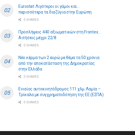
Eurostat: Λιγότεροι οι γάμοι και…
περισσότερα τα διαζύγια στην Ευρώπη
0 SHARES
Προσλήψεις 440 αξιωματικών στη Frontex…
Αιτήσεις μέχρι 22/8
0 SHARES
Νέο κέρμα των 2 ευρώ με θέμα τα 50 χρόνια
από την αποκατάσταση της Δημοκρατίας
στην Ελλάδα
0 SHARES
Ενιαίος αυτοκινητόδρομος 111 χλμ. Λαμία –
Τρίκαλα με συγχρηματοδότηση της ΕE (ΕΣΠΑ)
0 SHARES