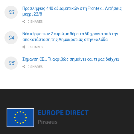
Προσλήψεις 440 αξιωματικών στη Frontex… Αιτήσεις
μέχρι 22/8
0 SHARES
Νέο κέρμα των 2 ευρώ με θέμα τα 50 χρόνια από την
αποκατάσταση της Δημοκρατίας στην Ελλάδα
0 SHARES
Σήμανση CE… Τι ακριβώς σημαίνει και τι μας δείχνει
0 SHARES