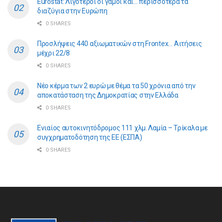
Eurostat: Λιγότεροι οι γάμοι και… περισσότερα τα
διαζύγια στην Ευρώπη
0 SHARES
Προσλήψεις 440 αξιωματικών στη Frontex… Αιτήσεις
μέχρι 22/8
0 SHARES
Νέο κέρμα των 2 ευρώ με θέμα τα 50 χρόνια από την
αποκατάσταση της Δημοκρατίας στην Ελλάδα
0 SHARES
Ενιαίος αυτοκινητόδρομος 111 χλμ. Λαμία – Τρίκαλα με
συγχρηματοδότηση της ΕE (ΕΣΠΑ)
0 SHARES