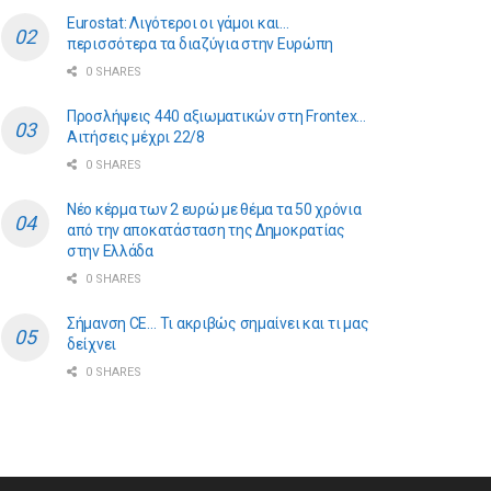
Eurostat: Λιγότεροι οι γάμοι και…
περισσότερα τα διαζύγια στην Ευρώπη
0 SHARES
Προσλήψεις 440 αξιωματικών στη Frontex…
Αιτήσεις μέχρι 22/8
0 SHARES
Νέο κέρμα των 2 ευρώ με θέμα τα 50 χρόνια
από την αποκατάσταση της Δημοκρατίας
στην Ελλάδα
0 SHARES
Σήμανση CE… Τι ακριβώς σημαίνει και τι μας
δείχνει
0 SHARES