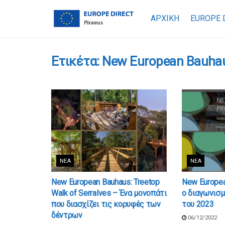
ΑΡΧΙΚΗ
EUROPE 
Ετικέτα:
New European Bauhau
ΝΈΑ
ΝΈΑ
New European Bauhaus: Treetop
New Europea
Walk of Serralves – Ένα μονοπάτι
ο διαγωνισμ
που διασχίζει τις κορυφές των
του 2023
δέντρων
06/12/2022