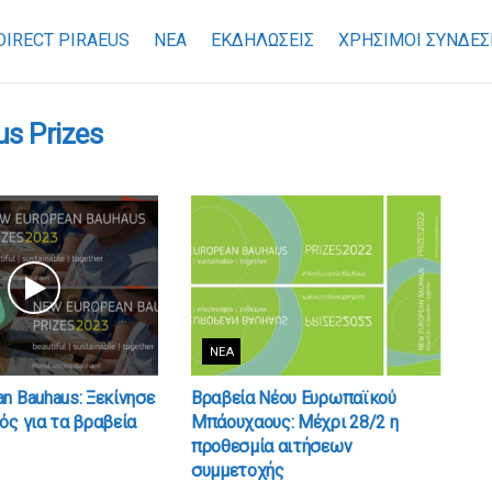
DIRECT PIRAEUS
ΝΕΑ
ΕΚΔΗΛΩΣΕΙΣ
ΧΡΉΣΙΜΟΙ ΣΎΝΔΕΣ
s Prizes
ΝΈΑ
n Bauhaus: Ξεκίνησε
Βραβεία Νέου Ευρωπαϊκού
ός για τα βραβεία
Μπάουχαους: Mέχρι 28/2 η
προθεσμία αιτήσεων
συμμετοχής