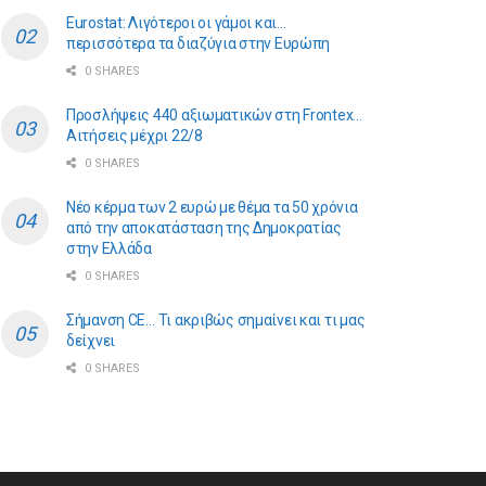
Eurostat: Λιγότεροι οι γάμοι και…
περισσότερα τα διαζύγια στην Ευρώπη
0 SHARES
Προσλήψεις 440 αξιωματικών στη Frontex…
Αιτήσεις μέχρι 22/8
0 SHARES
Νέο κέρμα των 2 ευρώ με θέμα τα 50 χρόνια
από την αποκατάσταση της Δημοκρατίας
στην Ελλάδα
0 SHARES
Σήμανση CE… Τι ακριβώς σημαίνει και τι μας
δείχνει
0 SHARES