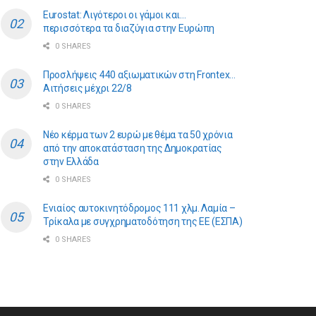
Eurostat: Λιγότεροι οι γάμοι και…
περισσότερα τα διαζύγια στην Ευρώπη
0 SHARES
Προσλήψεις 440 αξιωματικών στη Frontex…
Αιτήσεις μέχρι 22/8
0 SHARES
Νέο κέρμα των 2 ευρώ με θέμα τα 50 χρόνια
από την αποκατάσταση της Δημοκρατίας
στην Ελλάδα
0 SHARES
Ενιαίος αυτοκινητόδρομος 111 χλμ. Λαμία –
Τρίκαλα με συγχρηματοδότηση της ΕE (ΕΣΠΑ)
0 SHARES