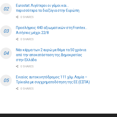
Eurostat: Λιγότεροι οι γάμοι και…
περισσότερα τα διαζύγια στην Ευρώπη
0 SHARES
Προσλήψεις 440 αξιωματικών στη Frontex…
Αιτήσεις μέχρι 22/8
0 SHARES
Νέο κέρμα των 2 ευρώ με θέμα τα 50 χρόνια
από την αποκατάσταση της Δημοκρατίας
στην Ελλάδα
0 SHARES
Ενιαίος αυτοκινητόδρομος 111 χλμ. Λαμία –
Τρίκαλα με συγχρηματοδότηση της ΕE (ΕΣΠΑ)
0 SHARES