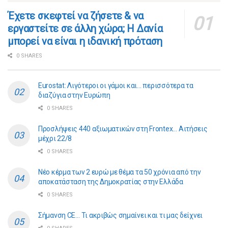
​​Έχετε σκεφτεί να ζήσετε & να
εργαστείτε σε άλλη χώρα; Η Δανία
μπορεί να είναι η ιδανική πρόταση
0 SHARES
Eurostat: Λιγότεροι οι γάμοι και… περισσότερα τα
διαζύγια στην Ευρώπη
0 SHARES
Προσλήψεις 440 αξιωματικών στη Frontex… Αιτήσεις
μέχρι 22/8
0 SHARES
Νέο κέρμα των 2 ευρώ με θέμα τα 50 χρόνια από την
αποκατάσταση της Δημοκρατίας στην Ελλάδα
0 SHARES
Σήμανση CE… Τι ακριβώς σημαίνει και τι μας δείχνει