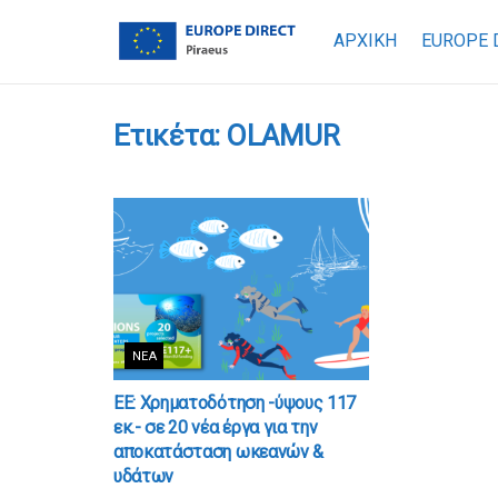
ΑΡΧΙΚΗ
EUROPE 
Ετικέτα:
OLAMUR
ΝΈΑ
ΕΕ: Χρηματοδότηση -ύψους 117
εκ.- σε 20 νέα έργα για την
αποκατάσταση ωκεανών &
υδάτων