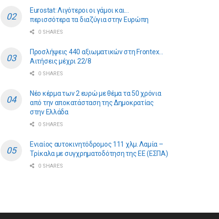
Eurostat: Λιγότεροι οι γάμοι και…
περισσότερα τα διαζύγια στην Ευρώπη
0 SHARES
Προσλήψεις 440 αξιωματικών στη Frontex…
Αιτήσεις μέχρι 22/8
0 SHARES
Νέο κέρμα των 2 ευρώ με θέμα τα 50 χρόνια
από την αποκατάσταση της Δημοκρατίας
στην Ελλάδα
0 SHARES
Ενιαίος αυτοκινητόδρομος 111 χλμ. Λαμία –
Τρίκαλα με συγχρηματοδότηση της ΕE (ΕΣΠΑ)
0 SHARES