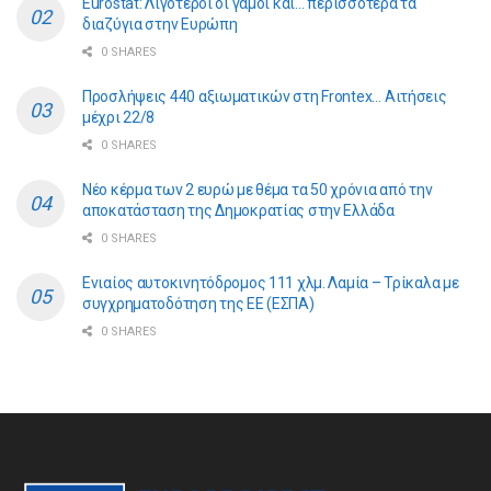
Eurostat: Λιγότεροι οι γάμοι και… περισσότερα τα
διαζύγια στην Ευρώπη
0 SHARES
Προσλήψεις 440 αξιωματικών στη Frontex… Αιτήσεις
μέχρι 22/8
0 SHARES
Νέο κέρμα των 2 ευρώ με θέμα τα 50 χρόνια από την
αποκατάσταση της Δημοκρατίας στην Ελλάδα
0 SHARES
Ενιαίος αυτοκινητόδρομος 111 χλμ. Λαμία – Τρίκαλα με
συγχρηματοδότηση της ΕE (ΕΣΠΑ)
0 SHARES