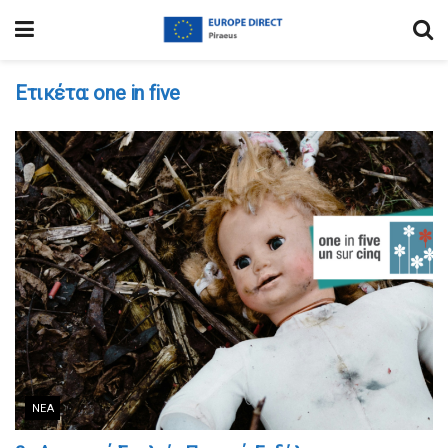
Ετικέτα:
one in five
ΝΈΑ