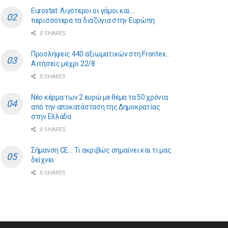
Eurostat: Λιγότεροι οι γάμοι και…
περισσότερα τα διαζύγια στην Ευρώπη
0 SHARES
Προσλήψεις 440 αξιωματικών στη Frontex…
Αιτήσεις μέχρι 22/8
0 SHARES
Νέο κέρμα των 2 ευρώ με θέμα τα 50 χρόνια
από την αποκατάσταση της Δημοκρατίας
στην Ελλάδα
0 SHARES
Σήμανση CE… Τι ακριβώς σημαίνει και τι μας
δείχνει
0 SHARES