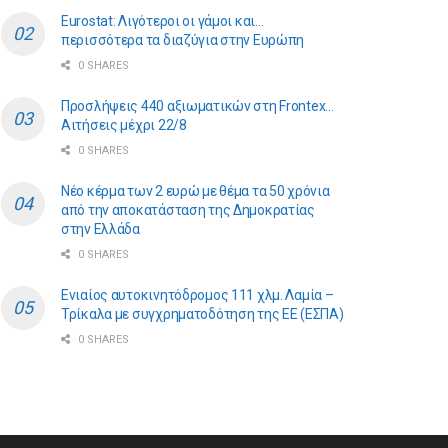
Eurostat: Λιγότεροι οι γάμοι και…
περισσότερα τα διαζύγια στην Ευρώπη
0 SHARES
Προσλήψεις 440 αξιωματικών στη Frontex…
Αιτήσεις μέχρι 22/8
0 SHARES
Νέο κέρμα των 2 ευρώ με θέμα τα 50 χρόνια
από την αποκατάσταση της Δημοκρατίας
στην Ελλάδα
0 SHARES
Ενιαίος αυτοκινητόδρομος 111 χλμ. Λαμία –
Τρίκαλα με συγχρηματοδότηση της ΕE (ΕΣΠΑ)
0 SHARES