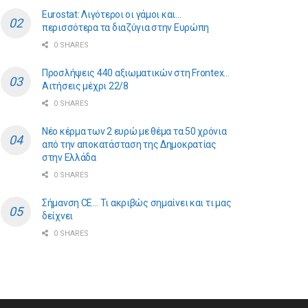
Eurostat: Λιγότεροι οι γάμοι και…
περισσότερα τα διαζύγια στην Ευρώπη
0 SHARES
Προσλήψεις 440 αξιωματικών στη Frontex…
Αιτήσεις μέχρι 22/8
0 SHARES
Νέο κέρμα των 2 ευρώ με θέμα τα 50 χρόνια
από την αποκατάσταση της Δημοκρατίας
στην Ελλάδα
0 SHARES
Σήμανση CE… Τι ακριβώς σημαίνει και τι μας
δείχνει
0 SHARES