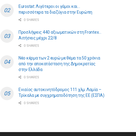
Eurostat: Λιγότεροι οι γάμοι και…
περισσότερα τα διαζύγια στην Ευρώπη
0 SHARES
Προσλήψεις 440 αξιωματικών στη Frontex…
Αιτήσεις μέχρι 22/8
0 SHARES
Νέο κέρμα των 2 ευρώ με θέμα τα 50 χρόνια
από την αποκατάσταση της Δημοκρατίας
στην Ελλάδα
0 SHARES
Ενιαίος αυτοκινητόδρομος 111 χλμ. Λαμία –
Τρίκαλα με συγχρηματοδότηση της ΕE (ΕΣΠΑ)
0 SHARES