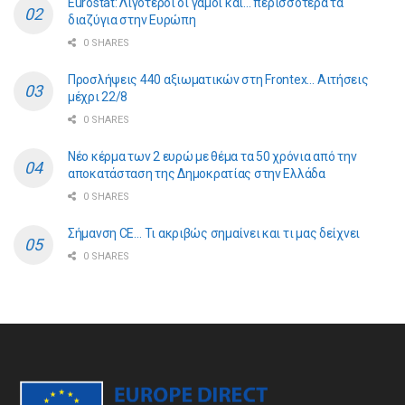
Eurostat: Λιγότεροι οι γάμοι και… περισσότερα τα
διαζύγια στην Ευρώπη
0 SHARES
Προσλήψεις 440 αξιωματικών στη Frontex… Αιτήσεις
μέχρι 22/8
0 SHARES
Νέο κέρμα των 2 ευρώ με θέμα τα 50 χρόνια από την
αποκατάσταση της Δημοκρατίας στην Ελλάδα
0 SHARES
Σήμανση CE… Τι ακριβώς σημαίνει και τι μας δείχνει
0 SHARES