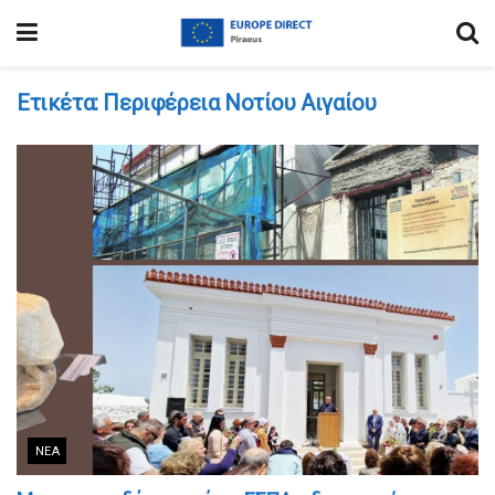
Ετικέτα:
Περιφέρεια Νοτίου Αιγαίου
ΝΈΑ