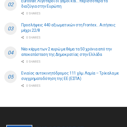
Eurostat: Λιγότεροι οι γάμοι και… περισσότερα τα
διαζύγια στην Ευρώπη
0 SHARES
Προσλήψεις 440 αξιωματικών στη Frontex… Αιτήσεις
μέχρι 22/8
0 SHARES
Νέο κέρμα των 2 ευρώ με θέμα τα 50 χρόνια από την
αποκατάσταση της Δημοκρατίας στην Ελλάδα
0 SHARES
Ενιαίος αυτοκινητόδρομος 111 χλμ. Λαμία – Τρίκαλα με
συγχρηματοδότηση της ΕE (ΕΣΠΑ)
0 SHARES