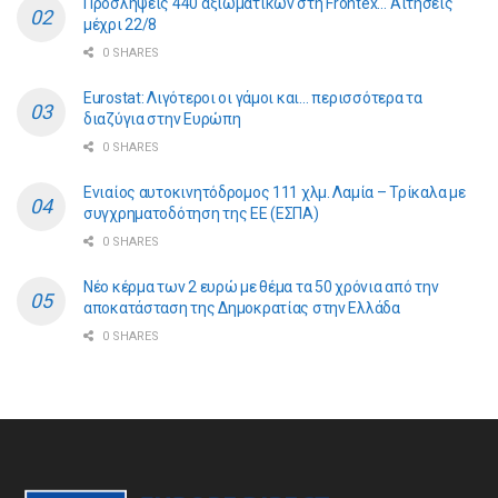
Προσλήψεις 440 αξιωματικών στη Frontex… Αιτήσεις
μέχρι 22/8
0 SHARES
Eurostat: Λιγότεροι οι γάμοι και… περισσότερα τα
διαζύγια στην Ευρώπη
0 SHARES
Ενιαίος αυτοκινητόδρομος 111 χλμ. Λαμία – Τρίκαλα με
συγχρηματοδότηση της ΕE (ΕΣΠΑ)
0 SHARES
Νέο κέρμα των 2 ευρώ με θέμα τα 50 χρόνια από την
αποκατάσταση της Δημοκρατίας στην Ελλάδα
0 SHARES