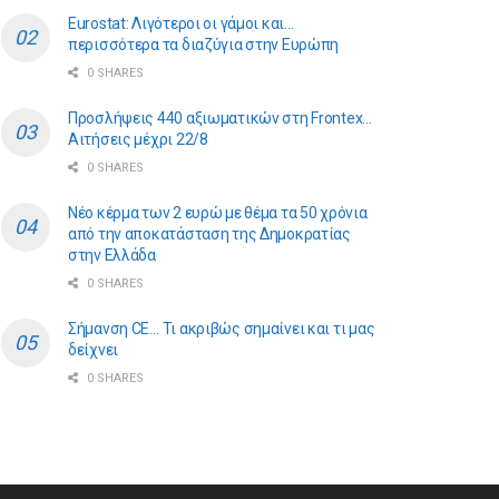
Eurostat: Λιγότεροι οι γάμοι και…
περισσότερα τα διαζύγια στην Ευρώπη
0 SHARES
Προσλήψεις 440 αξιωματικών στη Frontex…
Αιτήσεις μέχρι 22/8
0 SHARES
Νέο κέρμα των 2 ευρώ με θέμα τα 50 χρόνια
από την αποκατάσταση της Δημοκρατίας
στην Ελλάδα
0 SHARES
Σήμανση CE… Τι ακριβώς σημαίνει και τι μας
δείχνει
0 SHARES