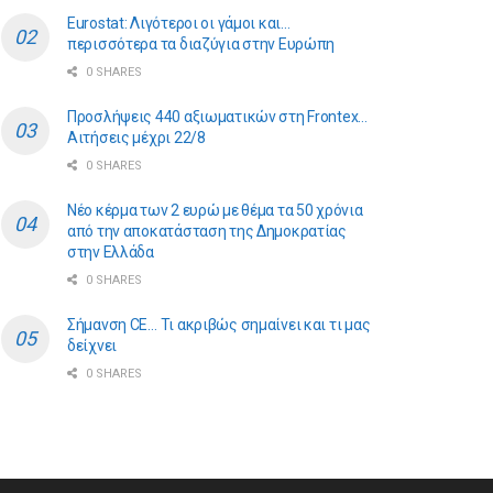
Eurostat: Λιγότεροι οι γάμοι και…
περισσότερα τα διαζύγια στην Ευρώπη
0 SHARES
Προσλήψεις 440 αξιωματικών στη Frontex…
Αιτήσεις μέχρι 22/8
0 SHARES
Νέο κέρμα των 2 ευρώ με θέμα τα 50 χρόνια
από την αποκατάσταση της Δημοκρατίας
στην Ελλάδα
0 SHARES
Σήμανση CE… Τι ακριβώς σημαίνει και τι μας
δείχνει
0 SHARES