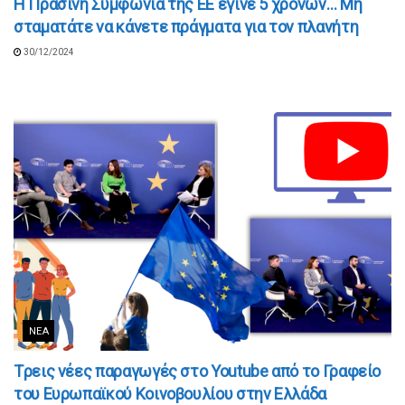
Η Πράσινη Συμφωνία της ΕΕ έγινε 5 χρονών… Μη
σταματάτε να κάνετε πράγματα για τον πλανήτη
30/12/2024
ΝΈΑ
Tρεις νέες παραγωγές στο Youtube από το Γραφείο
του Ευρωπαϊκού Κοινοβουλίου στην Ελλάδα