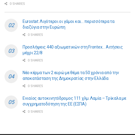
0 SHARES
Eurostat: Λιγότεροι οι γάμοι και… περισσότερα τα
διαζύγια στην Ευρώπη
0 SHARES
Προσλήψεις 440 αξιωματικών στη Frontex… Αιτήσεις
μέχρι 22/8
0 SHARES
Νέο κέρμα των 2 ευρώ με θέμα τα 50 χρόνια από την
αποκατάσταση της Δημοκρατίας στην Ελλάδα
0 SHARES
Ενιαίος αυτοκινητόδρομος 111 χλμ. Λαμία – Τρίκαλα με
συγχρηματοδότηση της ΕE (ΕΣΠΑ)
0 SHARES