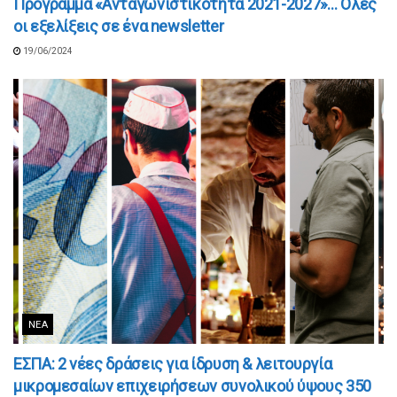
Πρόγραμμα «Ανταγωνιστικότητα 2021-2027»… Όλες
οι εξελίξεις σε ένα newsletter
19/06/2024
ΝΈΑ
ΕΣΠΑ: 2 νέες δράσεις για ίδρυση & λειτουργία
μικρομεσαίων επιχειρήσεων συνολικού ύψους 350