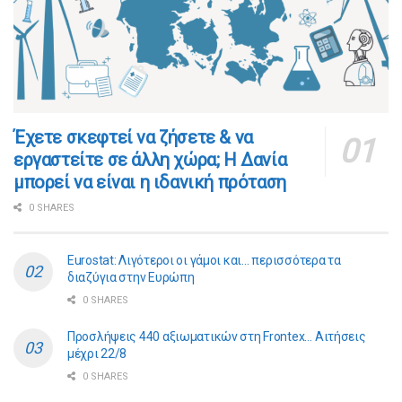
​​Έχετε σκεφτεί να ζήσετε & να
εργαστείτε σε άλλη χώρα; Η Δανία
μπορεί να είναι η ιδανική πρόταση
0 SHARES
Eurostat: Λιγότεροι οι γάμοι και… περισσότερα τα
διαζύγια στην Ευρώπη
0 SHARES
Προσλήψεις 440 αξιωματικών στη Frontex… Αιτήσεις
μέχρι 22/8
0 SHARES