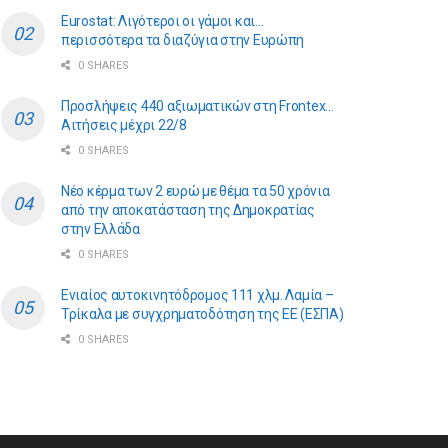
Eurostat: Λιγότεροι οι γάμοι και…
περισσότερα τα διαζύγια στην Ευρώπη
0 SHARES
Προσλήψεις 440 αξιωματικών στη Frontex…
Αιτήσεις μέχρι 22/8
0 SHARES
Νέο κέρμα των 2 ευρώ με θέμα τα 50 χρόνια
από την αποκατάσταση της Δημοκρατίας
στην Ελλάδα
0 SHARES
Ενιαίος αυτοκινητόδρομος 111 χλμ. Λαμία –
Τρίκαλα με συγχρηματοδότηση της ΕE (ΕΣΠΑ)
0 SHARES