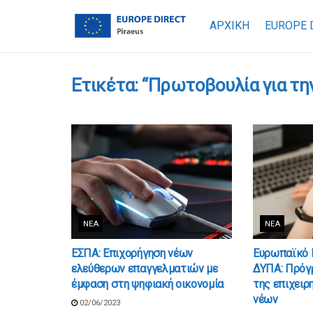
ΑΡΧΙΚΗ
EUROPE 
Ετικέτα:
“Πρωτοβουλία για τη
ΝΈΑ
ΝΈΑ
ΕΣΠΑ: Επιχορήγηση νέων
Ευρωπαϊκό 
ελεύθερων επαγγελματιών με
ΔΥΠΑ: Πρόγ
έμφαση στη ψηφιακή οικονομία​
της επιχει
νέων
02/06/2023