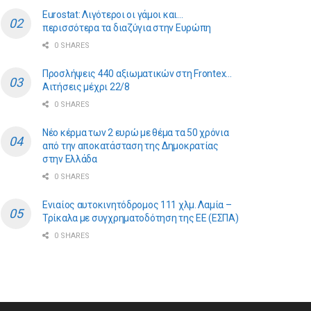
Eurostat: Λιγότεροι οι γάμοι και…
περισσότερα τα διαζύγια στην Ευρώπη
0 SHARES
Προσλήψεις 440 αξιωματικών στη Frontex…
Αιτήσεις μέχρι 22/8
0 SHARES
Νέο κέρμα των 2 ευρώ με θέμα τα 50 χρόνια
από την αποκατάσταση της Δημοκρατίας
στην Ελλάδα
0 SHARES
Ενιαίος αυτοκινητόδρομος 111 χλμ. Λαμία –
Τρίκαλα με συγχρηματοδότηση της ΕE (ΕΣΠΑ)
0 SHARES