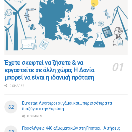
​​Έχετε σκεφτεί να ζήσετε & να
εργαστείτε σε άλλη χώρα; Η Δανία
μπορεί να είναι η ιδανική πρόταση
0 SHARES
Eurostat: Λιγότεροι οι γάμοι και… περισσότερα τα
διαζύγια στην Ευρώπη
0 SHARES
Προσλήψεις 440 αξιωματικών στη Frontex… Αιτήσεις