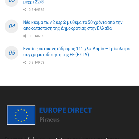
μέχρι 22/8
0 SHARES
Νέο κέρμα των 2 ευρώ με θέμα τα 50 χρόνια από την
αποκατάσταση της Δημοκρατίας στην Ελλάδα
0 SHARES
Ενιαίος αυτοκινητόδρομος 111 χλμ. Λαμία – Τρίκαλα με
συγχρηματοδότηση της ΕE (ΕΣΠΑ)
0 SHARES