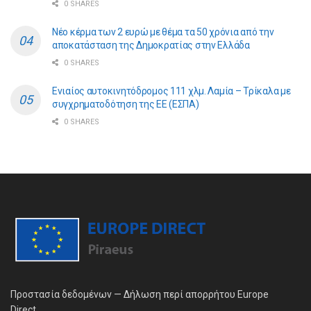
0 SHARES
Νέο κέρμα των 2 ευρώ με θέμα τα 50 χρόνια από την
αποκατάσταση της Δημοκρατίας στην Ελλάδα
0 SHARES
Ενιαίος αυτοκινητόδρομος 111 χλμ. Λαμία – Τρίκαλα με
συγχρηματοδότηση της ΕE (ΕΣΠΑ)
0 SHARES
Προστασία δεδομένων — Δήλωση περί απορρήτου Europe
Direct