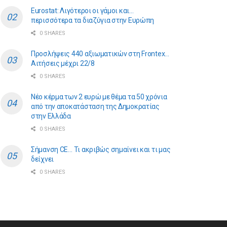
Eurostat: Λιγότεροι οι γάμοι και…
περισσότερα τα διαζύγια στην Ευρώπη
0 SHARES
Προσλήψεις 440 αξιωματικών στη Frontex…
Αιτήσεις μέχρι 22/8
0 SHARES
Νέο κέρμα των 2 ευρώ με θέμα τα 50 χρόνια
από την αποκατάσταση της Δημοκρατίας
στην Ελλάδα
0 SHARES
Σήμανση CE… Τι ακριβώς σημαίνει και τι μας
δείχνει
0 SHARES