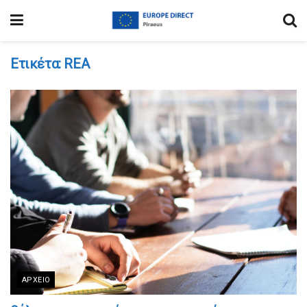
Ετικέτα:
REA
ΑΡΧΕΊΟ