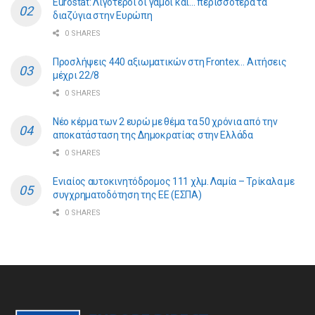
Eurostat: Λιγότεροι οι γάμοι και… περισσότερα τα
διαζύγια στην Ευρώπη
0 SHARES
Προσλήψεις 440 αξιωματικών στη Frontex… Αιτήσεις
μέχρι 22/8
0 SHARES
Νέο κέρμα των 2 ευρώ με θέμα τα 50 χρόνια από την
αποκατάσταση της Δημοκρατίας στην Ελλάδα
0 SHARES
Ενιαίος αυτοκινητόδρομος 111 χλμ. Λαμία – Τρίκαλα με
συγχρηματοδότηση της ΕE (ΕΣΠΑ)
0 SHARES