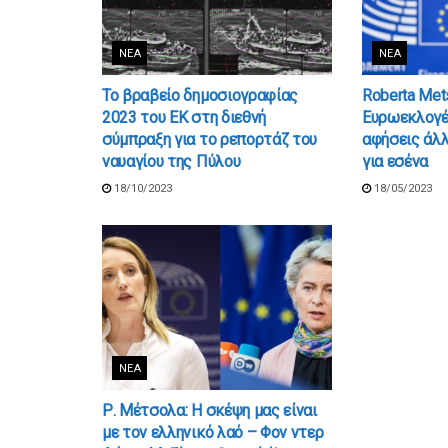
ΝΈΑ
ΝΈΑ
Το βραβείο δημοσιογραφίας
Roberta Mets
2023 του ΕΚ στη διεθνή
Ευρωεκλογέ
σύμπραξη για το ρεπορτάζ του
αφήσεις άλλ
ναυαγίου της Πύλου
για εσένα
18/10/2023
18/05/2023
ΝΈΑ
Ρ. Μέτσολα: Η σκέψη μας είναι
με τον ελληνικό λαό – Φον ντερ