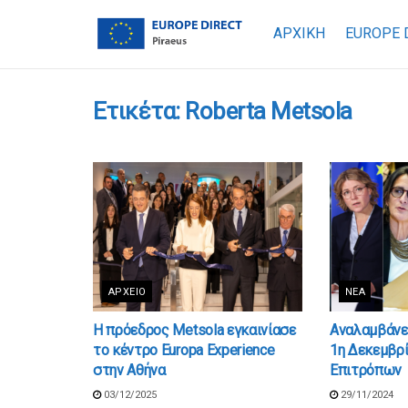
ΑΡΧΙΚΗ
EUROPE 
Ετικέτα:
Roberta Metsola
ΑΡΧΕΊΟ
ΝΈΑ
Η πρόεδρος Metsola εγκαινίασε
Αναλαμβάνε
το κέντρο Europa Experience
1η Δεκεμβρί
στην Αθήνα
Επιτρόπων
03/12/2025
29/11/2024