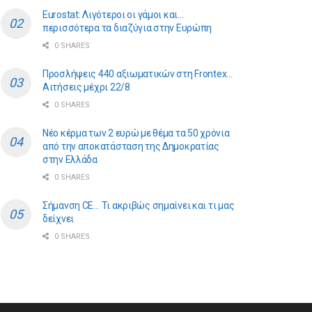
Eurostat: Λιγότεροι οι γάμοι και…
περισσότερα τα διαζύγια στην Ευρώπη
0 SHARES
Προσλήψεις 440 αξιωματικών στη Frontex…
Αιτήσεις μέχρι 22/8
0 SHARES
Νέο κέρμα των 2 ευρώ με θέμα τα 50 χρόνια
από την αποκατάσταση της Δημοκρατίας
στην Ελλάδα
0 SHARES
Σήμανση CE… Τι ακριβώς σημαίνει και τι μας
δείχνει
0 SHARES