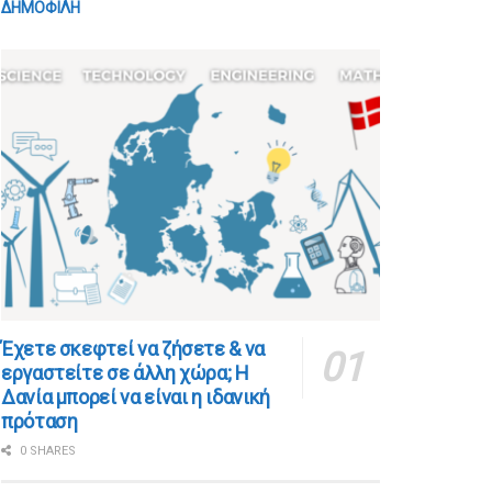
ΔΗΜΟΦΙΛΗ
​​Έχετε σκεφτεί να ζήσετε & να
εργαστείτε σε άλλη χώρα; Η
Δανία μπορεί να είναι η ιδανική
πρόταση
0 SHARES