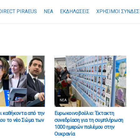
DIRECT PIRAEUS
ΝΕΑ
ΕΚΔΗΛΩΣΕΙΣ
ΧΡΉΣΙΜΟΙ ΣΎΝΔΕΣ
ΝΈΑ
ι καθήκοντα από την
Ευρωκοινοβούλιο: Έκτακτη
ου το νέο Σώμα των
συνεδρίαση για τη συμπλήρωση
1000 ημερών πολέμου στην
Ουκρανία