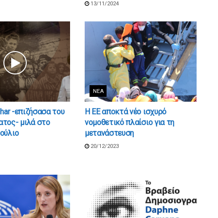
13/11/2024
ΝΈΑ
shar -επιζήσασα του
Η ΕΕ αποκτά νέο ισχυρό
τος- μιλά στο
νομοθετικό πλαίσιο για τη
ούλιο
μετανάστευση
20/12/2023