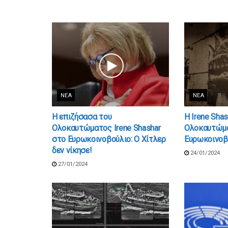
ΝΈΑ
ΝΈΑ
Η επιζήσασα του
Η Irene Sha
Ολοκαυτώματος Irene Shashar
Ολοκαυτώμα
στο Ευρωκοινοβούλιο: Ο Χίτλερ
Ευρωκοινοβ
δεν νίκησε!
24/01/2024
27/01/2024