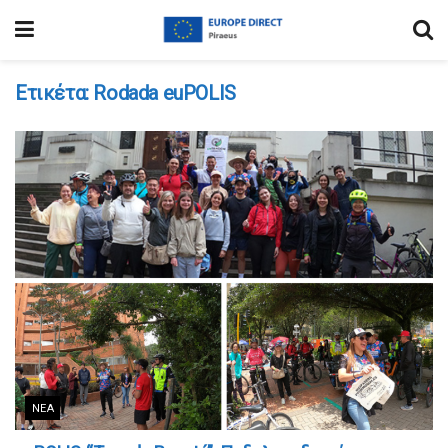
Ετικέτα:
Rodada euPOLIS
ΝΈΑ