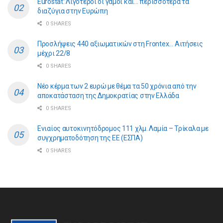
Eurostat: Λιγότεροι οι γάμοι και… περισσότερα τα
διαζύγια στην Ευρώπη
0 SHARES
Προσλήψεις 440 αξιωματικών στη Frontex… Αιτήσεις
μέχρι 22/8
0 SHARES
Νέο κέρμα των 2 ευρώ με θέμα τα 50 χρόνια από την
αποκατάσταση της Δημοκρατίας στην Ελλάδα
0 SHARES
Ενιαίος αυτοκινητόδρομος 111 χλμ. Λαμία – Τρίκαλα με
συγχρηματοδότηση της ΕE (ΕΣΠΑ)
0 SHARES