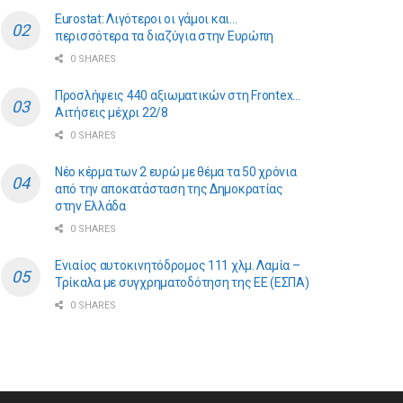
Eurostat: Λιγότεροι οι γάμοι και…
περισσότερα τα διαζύγια στην Ευρώπη
0 SHARES
Προσλήψεις 440 αξιωματικών στη Frontex…
Αιτήσεις μέχρι 22/8
0 SHARES
Νέο κέρμα των 2 ευρώ με θέμα τα 50 χρόνια
από την αποκατάσταση της Δημοκρατίας
στην Ελλάδα
0 SHARES
Ενιαίος αυτοκινητόδρομος 111 χλμ. Λαμία –
Τρίκαλα με συγχρηματοδότηση της ΕE (ΕΣΠΑ)
0 SHARES