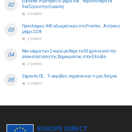
Eurostat: Λιγότεροι οι γάμοι και… περισσότερα τα
διαζύγια στην Ευρώπη
0 SHARES
Προσλήψεις 440 αξιωματικών στη Frontex… Αιτήσεις
μέχρι 22/8
0 SHARES
Νέο κέρμα των 2 ευρώ με θέμα τα 50 χρόνια από την
αποκατάσταση της Δημοκρατίας στην Ελλάδα
0 SHARES
Σήμανση CE… Τι ακριβώς σημαίνει και τι μας δείχνει
0 SHARES