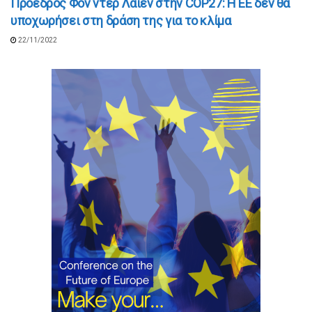
Πρόεδρος Φον ντερ Λάιεν στην COP27: Η ΕΕ δεν θα
υποχωρήσει στη δράση της για το κλίμα
22/11/2022