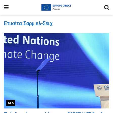
Ετικέτα:
Σαρμ ελ-Σέιχ
ΝΈΑ