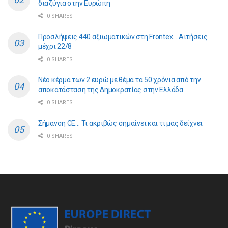
διαζύγια στην Ευρώπη
0 SHARES
Προσλήψεις 440 αξιωματικών στη Frontex… Αιτήσεις
μέχρι 22/8
0 SHARES
Νέο κέρμα των 2 ευρώ με θέμα τα 50 χρόνια από την
αποκατάσταση της Δημοκρατίας στην Ελλάδα
0 SHARES
Σήμανση CE… Τι ακριβώς σημαίνει και τι μας δείχνει
0 SHARES