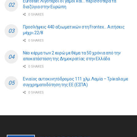
Eurostat: Λιγότεροι οι γάμοι και… περισσότερα τα
διαζύγια στην Ευρώπη
0 SHARES
Προσλήψεις 440 αξιωματικών στη Frontex… Αιτήσεις
μέχρι 22/8
0 SHARES
Νέο κέρμα των 2 ευρώ με θέμα τα 50 χρόνια από την
αποκατάσταση της Δημοκρατίας στην Ελλάδα
0 SHARES
Ενιαίος αυτοκινητόδρομος 111 χλμ. Λαμία – Τρίκαλα με
συγχρηματοδότηση της ΕE (ΕΣΠΑ)
0 SHARES