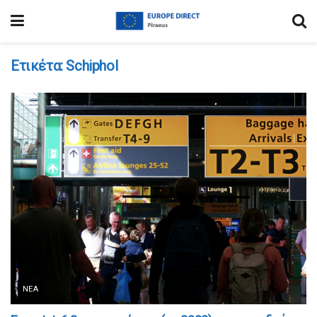
Ετικέτα:
Schiphol
ΝΈΑ