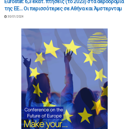
Eurostat: 6,3 εκατ. πτήσεις (το 2023) στα αεροδρόμια
της EE… Οι περισσότερες σε Αθήνα και Άμστερνταμ
30/01/2024