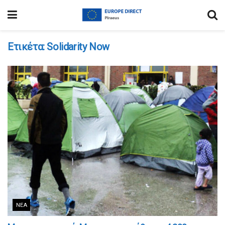
Ετικέτα:
Solidarity Now
ΝΈΑ