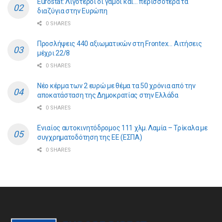
Eurostat: Λιγότεροι οι γάμοι και… περισσότερα τα
διαζύγια στην Ευρώπη
0 SHARES
Προσλήψεις 440 αξιωματικών στη Frontex… Αιτήσεις
μέχρι 22/8
0 SHARES
Νέο κέρμα των 2 ευρώ με θέμα τα 50 χρόνια από την
αποκατάσταση της Δημοκρατίας στην Ελλάδα
0 SHARES
Ενιαίος αυτοκινητόδρομος 111 χλμ. Λαμία – Τρίκαλα με
συγχρηματοδότηση της ΕE (ΕΣΠΑ)
0 SHARES