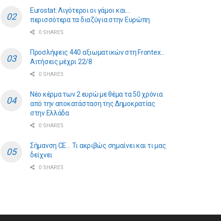
Eurostat: Λιγότεροι οι γάμοι και…
περισσότερα τα διαζύγια στην Ευρώπη
0 SHARES
Προσλήψεις 440 αξιωματικών στη Frontex…
Αιτήσεις μέχρι 22/8
0 SHARES
Νέο κέρμα των 2 ευρώ με θέμα τα 50 χρόνια
από την αποκατάσταση της Δημοκρατίας
στην Ελλάδα
0 SHARES
Σήμανση CE… Τι ακριβώς σημαίνει και τι μας
δείχνει
0 SHARES