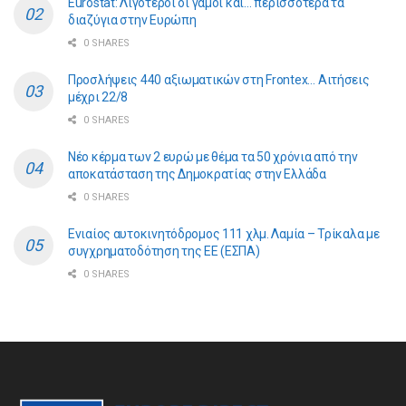
Eurostat: Λιγότεροι οι γάμοι και… περισσότερα τα
διαζύγια στην Ευρώπη
0 SHARES
Προσλήψεις 440 αξιωματικών στη Frontex… Αιτήσεις
μέχρι 22/8
0 SHARES
Νέο κέρμα των 2 ευρώ με θέμα τα 50 χρόνια από την
αποκατάσταση της Δημοκρατίας στην Ελλάδα
0 SHARES
Ενιαίος αυτοκινητόδρομος 111 χλμ. Λαμία – Τρίκαλα με
συγχρηματοδότηση της ΕE (ΕΣΠΑ)
0 SHARES