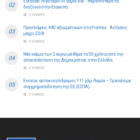
Eurostat: Λιγότεροι οι γάμοι και… περισσότερα τα
διαζύγια στην Ευρώπη
0 SHARES
Προσλήψεις 440 αξιωματικών στη Frontex… Αιτήσεις
μέχρι 22/8
0 SHARES
Νέο κέρμα των 2 ευρώ με θέμα τα 50 χρόνια από την
αποκατάσταση της Δημοκρατίας στην Ελλάδα
0 SHARES
Ενιαίος αυτοκινητόδρομος 111 χλμ. Λαμία – Τρίκαλα με
συγχρηματοδότηση της ΕE (ΕΣΠΑ)
0 SHARES