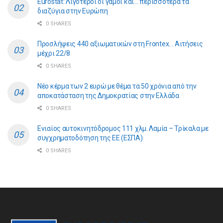
Eurostat: Λιγότεροι οι γάμοι και… περισσότερα τα
διαζύγια στην Ευρώπη
0 SHARES
Προσλήψεις 440 αξιωματικών στη Frontex… Αιτήσεις
μέχρι 22/8
0 SHARES
Νέο κέρμα των 2 ευρώ με θέμα τα 50 χρόνια από την
αποκατάσταση της Δημοκρατίας στην Ελλάδα
0 SHARES
Ενιαίος αυτοκινητόδρομος 111 χλμ. Λαμία – Τρίκαλα με
συγχρηματοδότηση της ΕE (ΕΣΠΑ)
0 SHARES