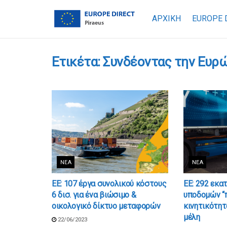
ΑΡΧΙΚΗ
EUROPE 
Ετικέτα:
Συνδέοντας την Ευρ
ΝΈΑ
ΝΈΑ
ΕΕ: 107 έργα συνολικού κόστους
ΕΕ: 292 εκατ
6 δισ. για ένα βιώσιμο &
υποδομών “
οικολογικό δίκτυο μεταφορών
κινητικότητ
μέλη
22/06/2023