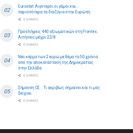
Eurostat: Λιγότεροι οι γάμοι και…
περισσότερα τα διαζύγια στην Ευρώπη
0 SHARES
Προσλήψεις 440 αξιωματικών στη Frontex…
Αιτήσεις μέχρι 22/8
0 SHARES
Νέο κέρμα των 2 ευρώ με θέμα τα 50 χρόνια
από την αποκατάσταση της Δημοκρατίας
στην Ελλάδα
0 SHARES
Σήμανση CE… Τι ακριβώς σημαίνει και τι μας
δείχνει
0 SHARES