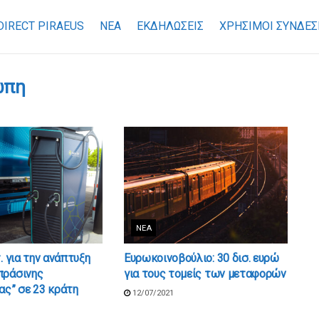
DIRECT PIRAEUS
ΝΕΑ
ΕΚΔΗΛΩΣΕΙΣ
ΧΡΉΣΙΜΟΙ ΣΎΝΔΕΣ
ώπη
ΝΈΑ
. για την ανάπτυξη
Ευρωκοινοβούλιο: 30 δισ. ευρώ
πράσινης
για τους τομείς των μεταφορών
ας” σε 23 κράτη
12/07/2021