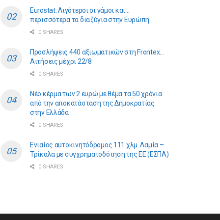
Eurostat: Λιγότεροι οι γάμοι και…
περισσότερα τα διαζύγια στην Ευρώπη
0 SHARES
Προσλήψεις 440 αξιωματικών στη Frontex…
Αιτήσεις μέχρι 22/8
0 SHARES
Νέο κέρμα των 2 ευρώ με θέμα τα 50 χρόνια
από την αποκατάσταση της Δημοκρατίας
στην Ελλάδα
0 SHARES
Ενιαίος αυτοκινητόδρομος 111 χλμ. Λαμία –
Τρίκαλα με συγχρηματοδότηση της ΕE (ΕΣΠΑ)
0 SHARES