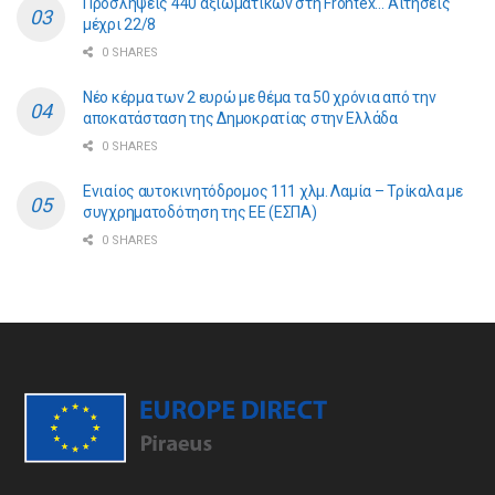
Προσλήψεις 440 αξιωματικών στη Frontex… Αιτήσεις
μέχρι 22/8
0 SHARES
Νέο κέρμα των 2 ευρώ με θέμα τα 50 χρόνια από την
αποκατάσταση της Δημοκρατίας στην Ελλάδα
0 SHARES
Ενιαίος αυτοκινητόδρομος 111 χλμ. Λαμία – Τρίκαλα με
συγχρηματοδότηση της ΕE (ΕΣΠΑ)
0 SHARES