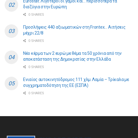
Eurostat: Λιγότεροι οι γάμοι και… περισσότερα τα
διαζύγια στην Ευρώπη
0 SHARES
Προσλήψεις 440 αξιωματικών στη Frontex… Αιτήσεις
μέχρι 22/8
0 SHARES
Νέο κέρμα των 2 ευρώ με θέμα τα 50 χρόνια από την
αποκατάσταση της Δημοκρατίας στην Ελλάδα
0 SHARES
Ενιαίος αυτοκινητόδρομος 111 χλμ. Λαμία – Τρίκαλα με
συγχρηματοδότηση της ΕE (ΕΣΠΑ)
0 SHARES