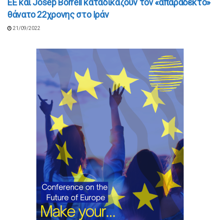
ΕΕ και Josep Borrell καταδικάζουν τον «απαράδεκτο»
θάνατο 22χρονης στο Ιράν
21/09/2022