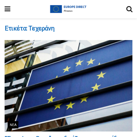
Ετικέτα:
Τεχεράνη
ΝΈΑ