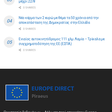
μέχρι 22/8
0 SHARES
Νέο κέρμα των 2 ευρώ με θέμα τα 50 χρόνια από την
αποκατάσταση της Δημοκρατίας στην Ελλάδα
0 SHARES
Ενιαίος αυτοκινητόδρομος 111 χλμ. Λαμία – Τρίκαλα με
συγχρηματοδότηση της ΕE (ΕΣΠΑ)
0 SHARES