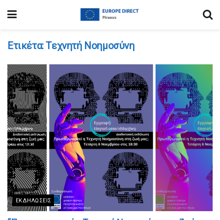
Ετικέτα:
Tεχνητή Νοημοσύνη
ΕΚΔΗΛΏΣΕΙΣ