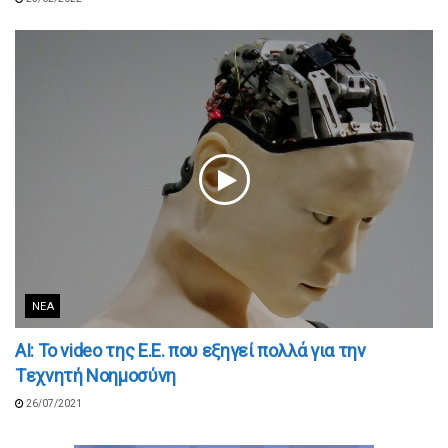
ΝΈΑ
ΑΙ: Το video της Ε.Ε. που εξηγεί πολλά για την
Tεχνητή Νοημοσύνη
26/07/2021