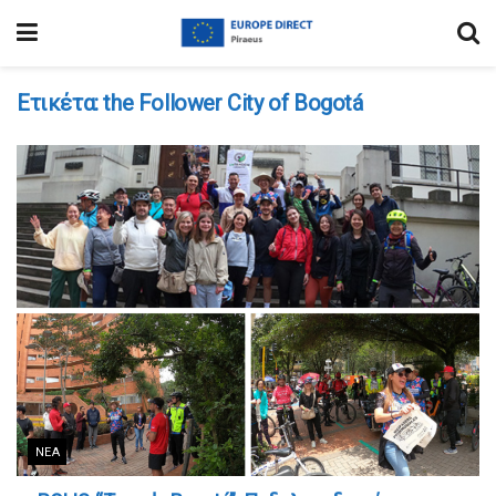
Ετικέτα:
the Follower City of Bogotá
ΝΈΑ