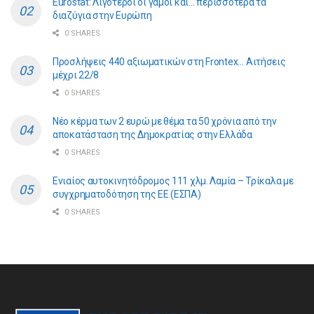
Eurostat: Λιγότεροι οι γάμοι και… περισσότερα τα
διαζύγια στην Ευρώπη
0 SHARES
Προσλήψεις 440 αξιωματικών στη Frontex… Αιτήσεις
μέχρι 22/8
0 SHARES
Νέο κέρμα των 2 ευρώ με θέμα τα 50 χρόνια από την
αποκατάσταση της Δημοκρατίας στην Ελλάδα
0 SHARES
Ενιαίος αυτοκινητόδρομος 111 χλμ. Λαμία – Τρίκαλα με
συγχρηματοδότηση της ΕE (ΕΣΠΑ)
0 SHARES