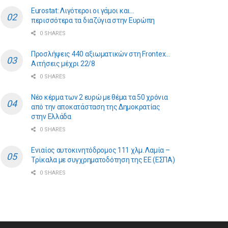
Eurostat: Λιγότεροι οι γάμοι και…
περισσότερα τα διαζύγια στην Ευρώπη
0 SHARES
Προσλήψεις 440 αξιωματικών στη Frontex…
Αιτήσεις μέχρι 22/8
0 SHARES
Νέο κέρμα των 2 ευρώ με θέμα τα 50 χρόνια
από την αποκατάσταση της Δημοκρατίας
στην Ελλάδα
0 SHARES
Ενιαίος αυτοκινητόδρομος 111 χλμ. Λαμία –
Τρίκαλα με συγχρηματοδότηση της ΕE (ΕΣΠΑ)
0 SHARES