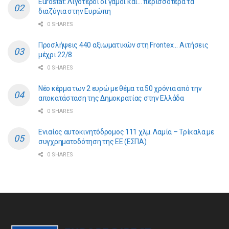
Eurostat: Λιγότεροι οι γάμοι και… περισσότερα τα
διαζύγια στην Ευρώπη
0 SHARES
Προσλήψεις 440 αξιωματικών στη Frontex… Αιτήσεις
μέχρι 22/8
0 SHARES
Νέο κέρμα των 2 ευρώ με θέμα τα 50 χρόνια από την
αποκατάσταση της Δημοκρατίας στην Ελλάδα
0 SHARES
Ενιαίος αυτοκινητόδρομος 111 χλμ. Λαμία – Τρίκαλα με
συγχρηματοδότηση της ΕE (ΕΣΠΑ)
0 SHARES