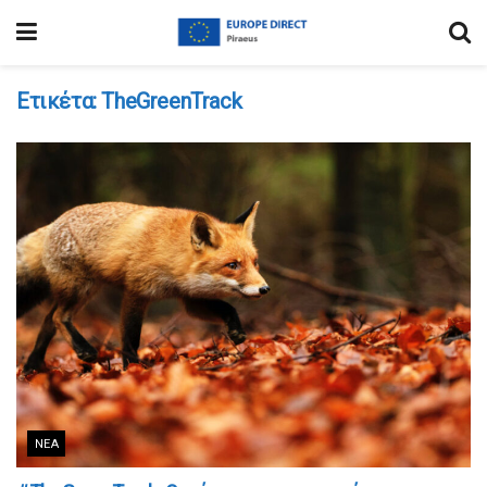
Ετικέτα:
TheGreenTrack
ΝΈΑ